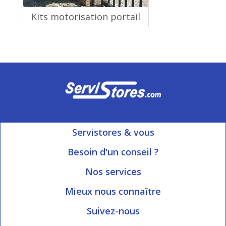
Kits motorisation portail
Servistores & vous
Mon compte
Besoin d'un conseil ?
Nous contacter
Ouvert du Lundi au Vendredi
Nos services
8h15 à 12h00 | 13h30 à 16h45
Informations livraison
Mieux nous connaître
Qui sommes-nous?
Blog Servistores
Suivez-nous
Nos valeurs