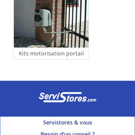
Kits motorisation portail
Servistores & vous
Mon compte
Besoin d'un conseil ?