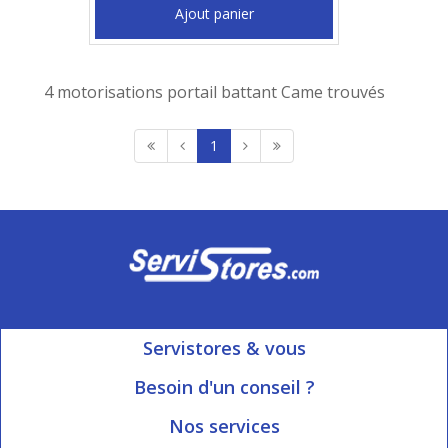
Ajout panier
4 motorisations portail battant Came trouvés
1
Servistores & vous
Mon compte
Besoin d'un conseil ?
Nous contacter
Ouvert du Lundi au Vendredi
Nos services
8h15 à 12h00 | 13h30 à 16h45