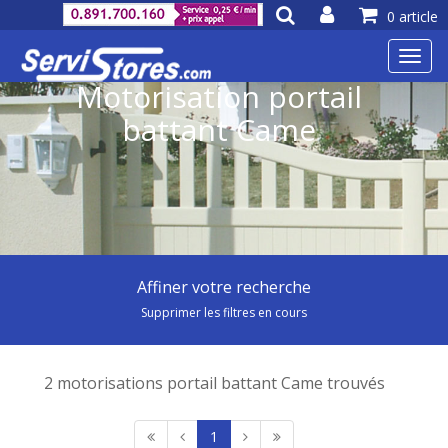
0 article
Toggl
navig
Motorisation portail
battant Came
Affiner votre recherche
Supprimer les filtres en cours
2 motorisations portail battant Came trouvés
1