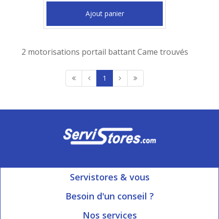
Ajout panier
2 motorisations portail battant Came trouvés
1
Servistores & vous
Mon compte
Besoin d'un conseil ?
Nous contacter
Ouvert du Lundi au Vendredi
Nos services