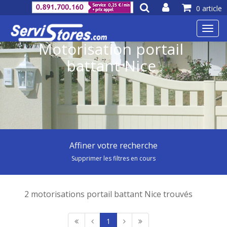
0 article
Toggl
navig
Motorisation portail
battant Nice
Affiner votre recherche
Supprimer les filtres en cours
2 motorisations portail battant Nice trouvés
1