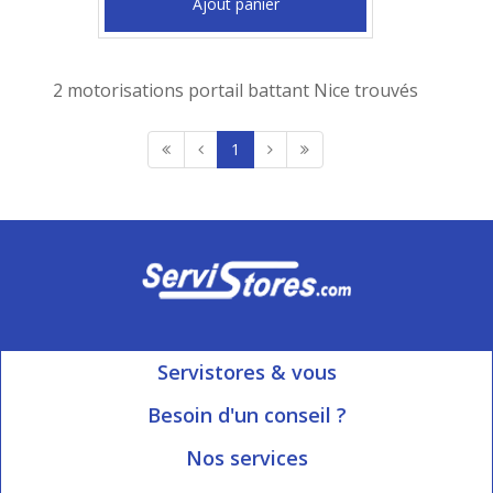
Ajout panier
2 motorisations portail battant Nice trouvés
1
Servistores & vous
Mon compte
Besoin d'un conseil ?
Nous contacter
Ouvert du Lundi au Vendredi
Nos services
8h15 à 12h00 | 13h30 à 16h45