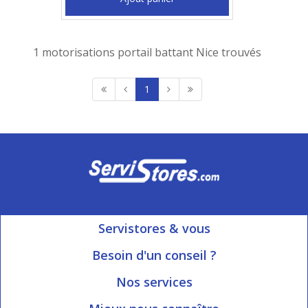
1 motorisations portail battant Nice trouvés
1
Servistores & vous
Mon compte
Besoin d'un conseil ?
Nous contacter
Ouvert du Lundi au Vendredi
Nos services
8h15 à 12h00 | 13h30 à 16h45
Informations livraison