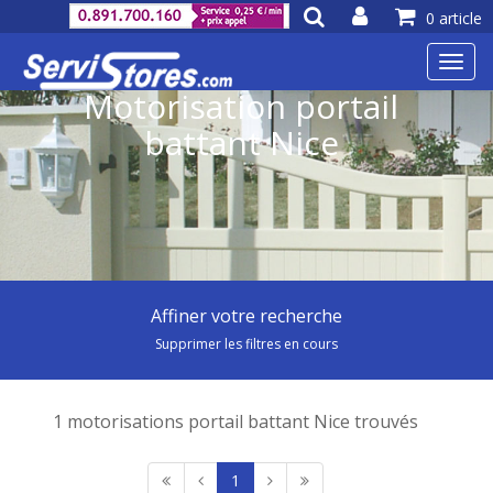
0 article
Toggl
navig
Motorisation portail
battant Nice
Affiner votre recherche
Supprimer les filtres en cours
1 motorisations portail battant Nice trouvés
1