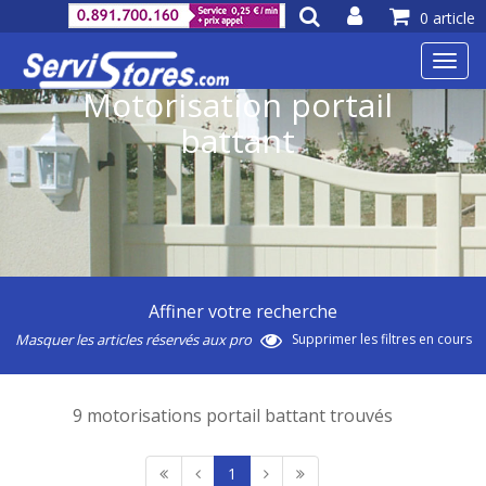
0 article
Toggl
navig
Motorisation portail
battant
Affiner votre recherche
Masquer les articles réservés aux pro
Supprimer les filtres en cours
9 motorisations portail battant trouvés
1