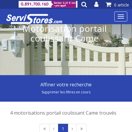
0 article
Toggl
navig
Motorisation portail
coulissant Came
Affiner votre recherche
Supprimer les filtres en cours
4 motorisations portail coulissant Came trouvés
1