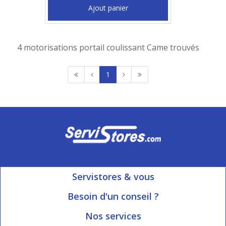
Ajout panier
4 motorisations portail coulissant Came trouvés
1
Servistores & vous
Mon compte
Besoin d'un conseil ?
Nous contacter
Ouvert du Lundi au Vendredi
Nos services
8h15 à 12h00 | 13h30 à 16h45