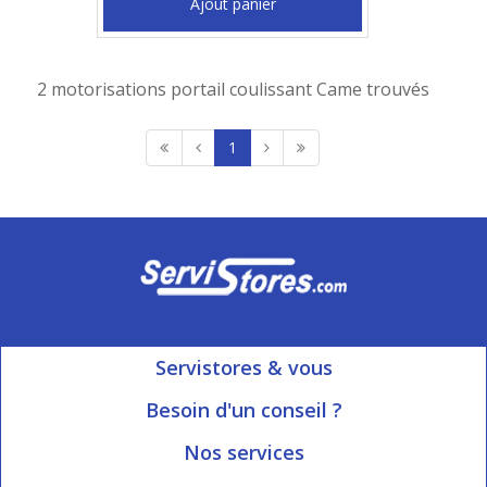
Ajout panier
2 motorisations portail coulissant Came trouvés
1
Servistores & vous
Mon compte
Besoin d'un conseil ?
Nous contacter
Ouvert du Lundi au Vendredi
Nos services
8h15 à 12h00 | 13h30 à 16h45