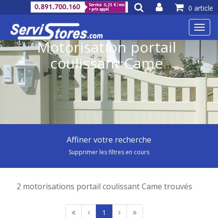
0 article
Toggl
navig
Motorisation portail
coulissant Came
Affiner votre recherche
Supprimer les filtres en cours
2 motorisations portail coulissant Came trouvés
1