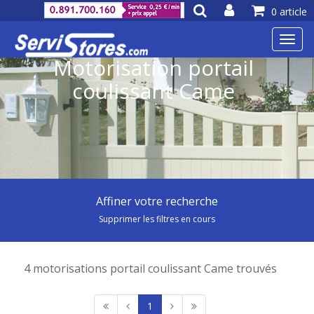
0 article
Toggl
navig
Motorisation portail
coulissant Came
Affiner votre recherche
Supprimer les filtres en cours
4 motorisations portail coulissant Came trouvés
1