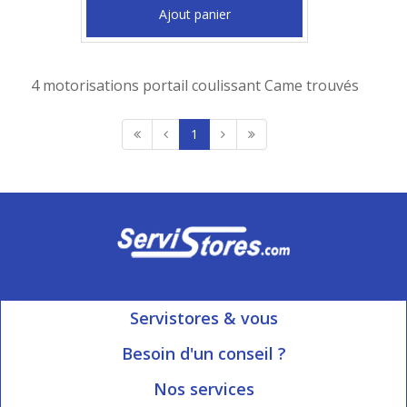
Ajout panier
4 motorisations portail coulissant Came trouvés
1
Servistores & vous
Mon compte
Besoin d'un conseil ?
Nous contacter
Ouvert du Lundi au Vendredi
Nos services
8h15 à 12h00 | 13h30 à 16h45