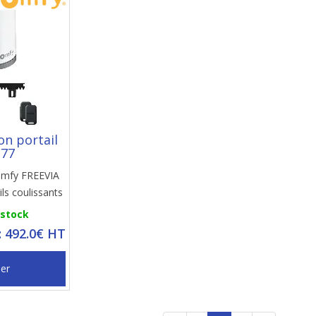
on portail
277
Somfy FREEVIA
ls coulissants
 stock
: 492.0€ HT
ier