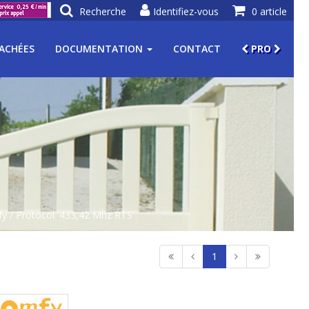
Recherche
Identifiez-vous
0 article
TACHÉES
DOCUMENTATION
CONTACT
PRO
fy
/ Protocol '433,42 Mhz RTS'
1