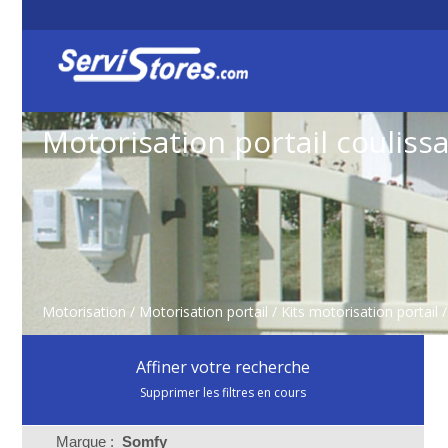
Motorisation portail couliss
Motorisation
/
Motorisation portail
/
Kits motorisation portail
Affiner votre recherche
Supprimer les filtres en cours
Marque :
Somfy