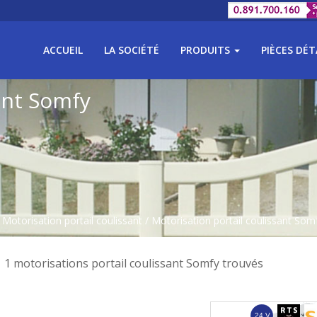
ACCUEIL
LA SOCIÉTÉ
PRODUITS
PIÈCES DÉ
ant Somfy
/
Motorisation portail coulissant
/
Motorisation portail coulissant Som
1 motorisations portail coulissant Somfy trouvés