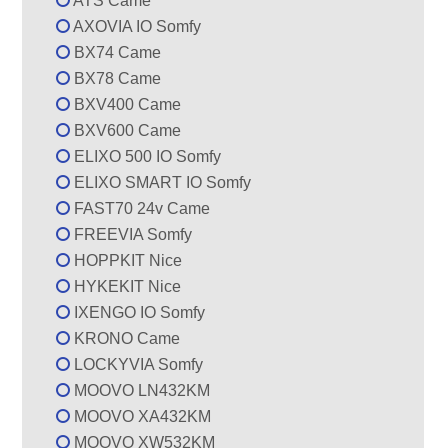
ATS Came
AXOVIA IO Somfy
BX74 Came
BX78 Came
BXV400 Came
BXV600 Came
ELIXO 500 IO Somfy
ELIXO SMART IO Somfy
FAST70 24v Came
FREEVIA Somfy
HOPPKIT Nice
HYKEKIT Nice
IXENGO IO Somfy
KRONO Came
LOCKYVIA Somfy
MOOVO LN432KM
MOOVO XA432KM
MOOVO XW532KM