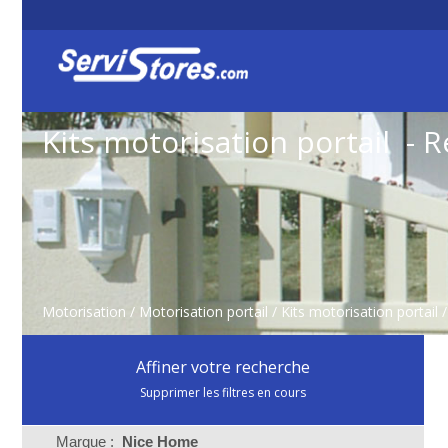
Kits motorisation portail - 
Motorisation
/
Motorisation portail
/
Kits motorisation portail
Affiner votre recherche
Supprimer les filtres en cours
Marque :
Nice Home