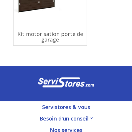
Kit motorisation porte de
garage
Servistores & vous
Mon compte
Besoin d'un conseil ?
Nous contacter
Ouvert du Lundi au Vendredi
Nos services