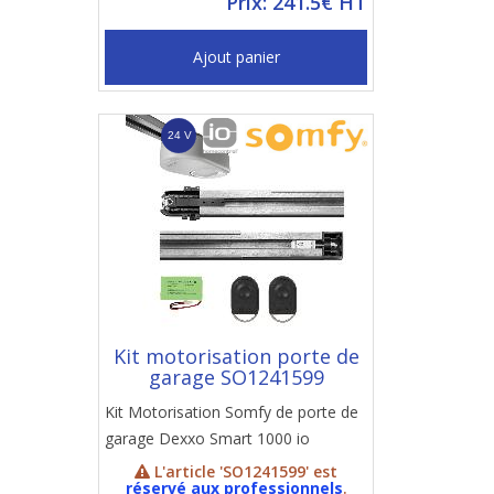
Prix: 241.5€ HT
Ajout panier
Kit motorisation porte de
garage SO1241599
Kit Motorisation Somfy de porte de
garage Dexxo Smart 1000 io
L'article 'SO1241599' est
réservé aux professionnels
.