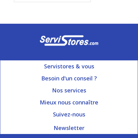
Servistores & vous
Mon compte
Besoin d'un conseil ?
Nous contacter
Ouvert du Lundi au Vendredi
Nos services
8h15 à 12h00 | 13h30 à 16h45
Informations livraison
Mieux nous connaître
Qui sommes-nous?
Blog Servistores
Suivez-nous
Nos valeurs
Plan du site
Newsletter
Engagé avec vous
Index articles