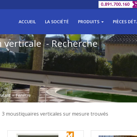
ACCUEIL
LA SOCIÉTÉ
PRODUITS
PIÈCES DÉ
 verticale - Recherche
uvrant = Fenêtre
3 moustiquaires verticales sur mesure trouvés