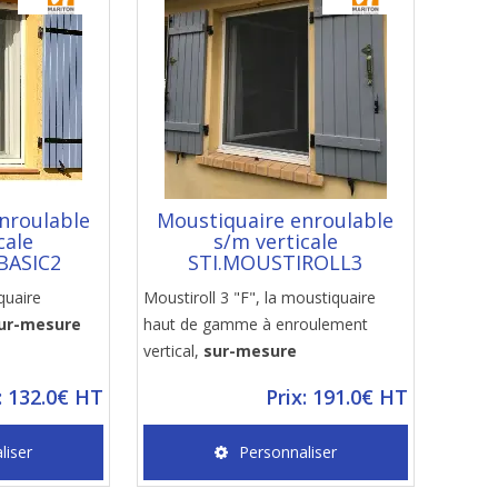
nroulable
Moustiquaire enroulable
cale
s/m verticale
BASIC2
STI.MOUSTIROLL3
quaire
Moustiroll 3 "F", la moustiquaire
ur-mesure
haut de gamme à enroulement
vertical,
sur-mesure
: 132.0€ HT
Prix: 191.0€ HT
liser
Personnaliser