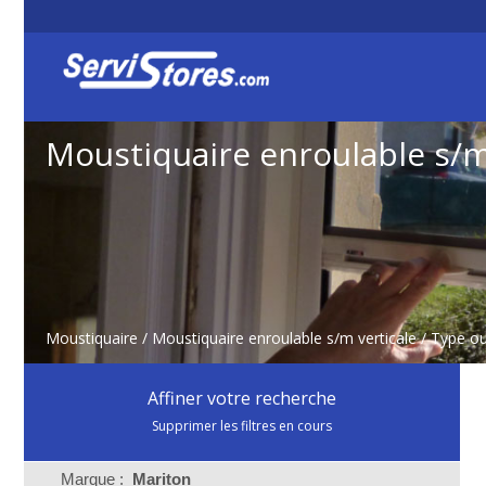
Moustiquaire enroulable s/m
Moustiquaire
/
Moustiquaire enroulable s/m verticale
/ Type o
Affiner votre recherche
Supprimer les filtres en cours
Marque :
Mariton