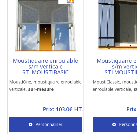
Moustiquaire enroulable
Moustiquaire e
s/m verticale
s/m verti
STI.MOUSTIBASIC
STI.MOUSTI
MoustiOne, moustiquaire enroulable
MoustiClassic, mousti
verticale,
sur-mesure
enroulable verticale,
s
Prix: 103.0€ HT
Prix
Personnaliser
Personna