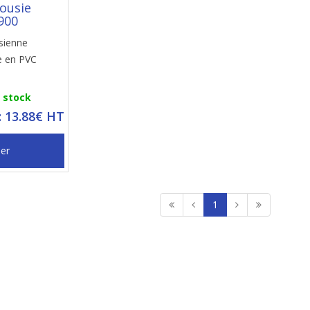
lousie
900
rsienne
ie en PVC
n stock
: 13.88€ HT
ier
1