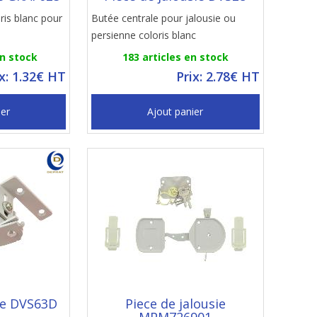
ris blanc pour
Butée centrale pour jalousie ou
persienne coloris blanc
en stock
183 articles en stock
ix: 1.32€ HT
Prix: 2.78€ HT
ier
Ajout panier
sie DVS63D
Piece de jalousie