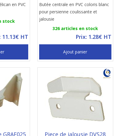
élican en PVC
Butée centrale en PVC coloris blanc
pour persienne coulissante et
jalousie
n stock
326 articles en stock
: 11.13€ HT
Prix: 1.28€ HT
ier
Ajout panier
ie GRAF025
Piece de jalousie DVS28