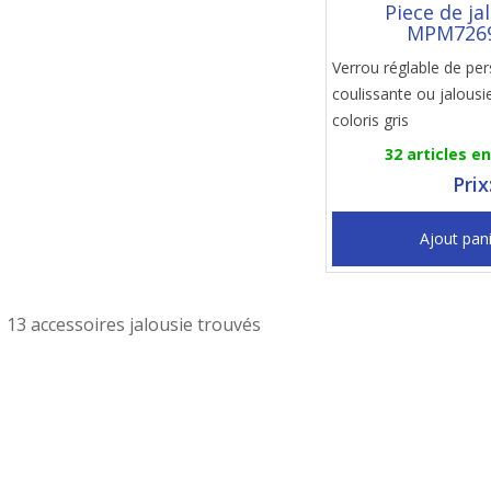
Piece de ja
MPM726
Verrou réglable de pe
coulissante ou jalous
coloris gris
32 articles e
Prix
Ajout pan
13 accessoires jalousie trouvés