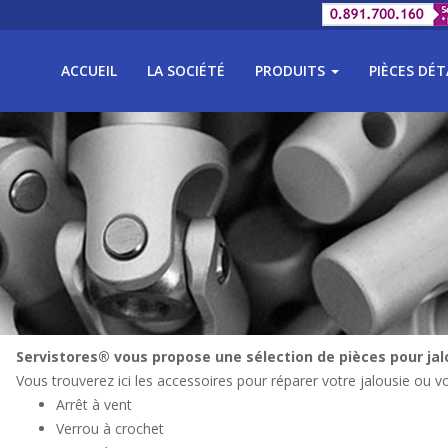
ACCUEIL
LA SOCIÉTÉ
PRODUITS
PIÈCES DÉ
Servistores® vous propose une sélection de pièces pour jal
Vous trouverez ici les accessoires pour réparer votre jalousie ou vo
Arrêt à vent
Verrou à crochet