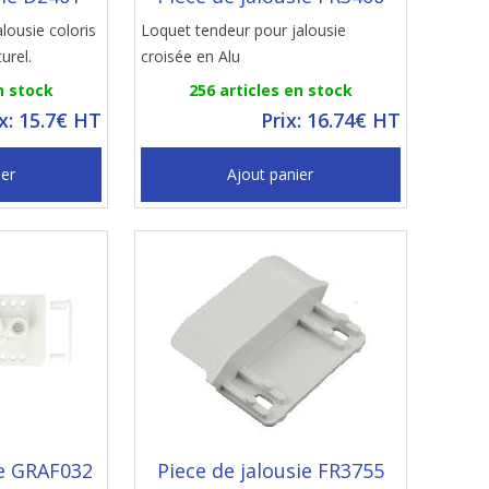
alousie coloris
Loquet tendeur pour jalousie
urel.
croisée en Alu
n stock
256 articles en stock
ix: 15.7€ HT
Prix: 16.74€ HT
ier
Ajout panier
ie GRAF032
Piece de jalousie FR3755