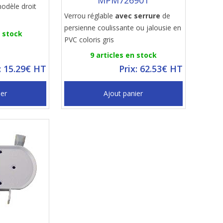
MPM726901
modèle droit
Verrou réglable
avec serrure
de
persienne coulissante ou jalousie en
n stock
PVC coloris gris
9 articles en stock
: 15.29€ HT
Prix: 62.53€ HT
ier
Ajout panier