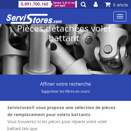
0 article
Toggl
navig
Pièces détachées volet
battant
Affiner votre recherche
Supprimer les filtres en cours
Servistores® vous propose une sélection de pièces
de remplacement pour volets battants.
Vous trouverez ici les pièces pour réparer votre volet
battant tels que: