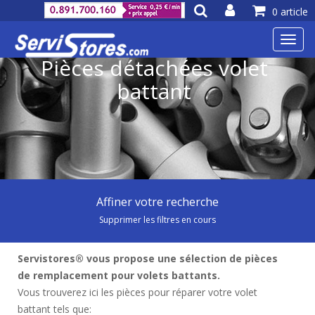
0 article
Toggl
navig
Pièces détachées volet
battant
Affiner votre recherche
Supprimer les filtres en cours
Servistores® vous propose une sélection de pièces
de remplacement pour volets battants.
Vous trouverez ici les pièces pour réparer votre volet
battant tels que: