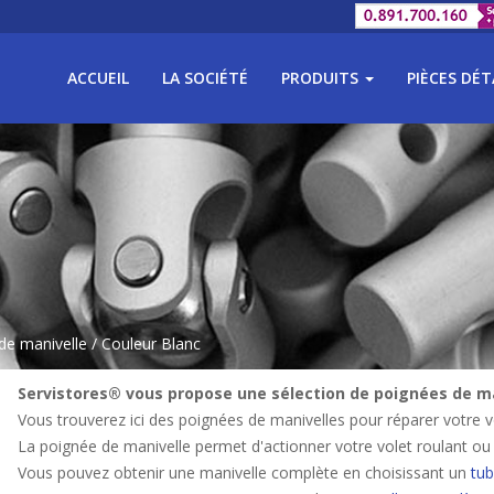
ACCUEIL
LA SOCIÉTÉ
PRODUITS
PIÈCES DÉ
de manivelle
/ Couleur Blanc
Servistores® vous propose une sélection de poignées de man
Vous trouverez ici des poignées de manivelles pour réparer votre vo
La poignée de manivelle permet d'actionner votre volet roulant ou v
Vous pouvez obtenir une manivelle complète en choisissant un
tub