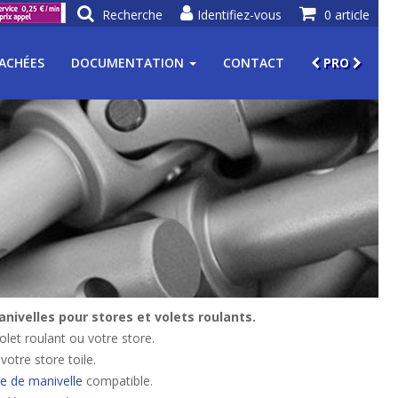
Recherche
Identifiez-vous
0 article
TACHÉES
DOCUMENTATION
CONTACT
PRO
ivelles pour stores et volets roulants.
let roulant ou votre store.
otre store toile.
e de manivelle
compatible.