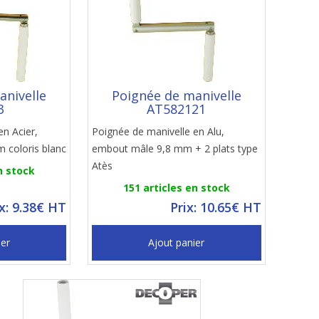
anivelle
Poignée de manivelle
3
AT582121
en Acier,
Poignée de manivelle en Alu,
 coloris blanc
embout mâle 9,8 mm + 2 plats type
Atès
n stock
151 articles en stock
ix: 9.38€ HT
Prix: 10.65€ HT
ier
Ajout panier