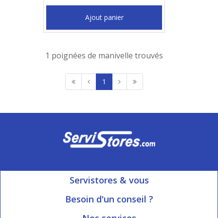
Ajout panier
1 poignées de manivelle trouvés
1
Servistores & vous
Mon compte
Besoin d'un conseil ?
Nous contacter
Ouvert du Lundi au Vendredi