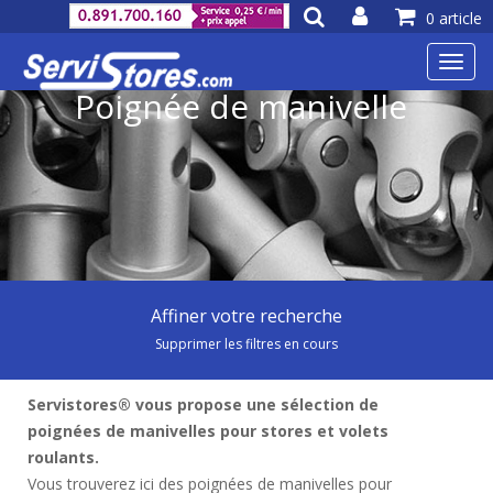
0 article
Toggl
navig
Poignée de manivelle
Affiner votre recherche
Supprimer les filtres en cours
Servistores® vous propose une sélection de
poignées de manivelles pour stores et volets
roulants.
Vous trouverez ici des poignées de manivelles pour