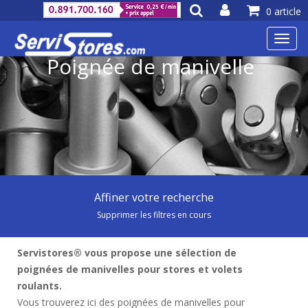
0 article
Toggl
navig
Poignée de manivelle
Affiner votre recherche
Supprimer les filtres en cours
Servistores® vous propose une sélection de
poignées de manivelles pour stores et volets
roulants.
Vous trouverez ici des poignées de manivelles pour