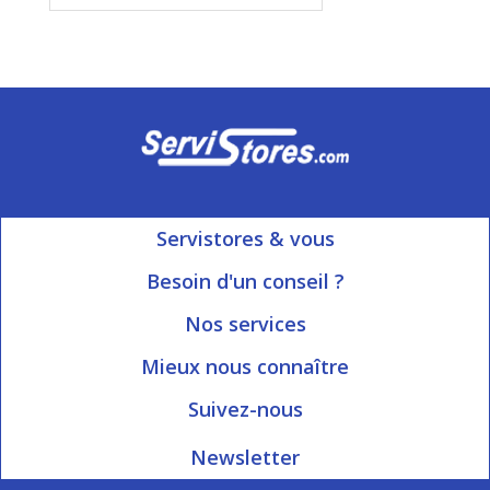
Servistores & vous
Mon compte
Besoin d'un conseil ?
Nous contacter
Ouvert du Lundi au Vendredi
Nos services
8h15 à 12h00 | 13h30 à 16h45
Informations livraison
Mieux nous connaître
Qui sommes-nous?
Blog Servistores
Suivez-nous
Nos valeurs
Plan du site
Newsletter
Engagé avec vous
Index articles