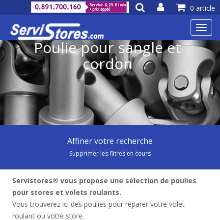
0 article
Toggl
navig
Poulie pour sangle et
cordon
Affiner votre recherche
Supprimer les filtres en cours
Servistores® vous propose une sélection de poulies
pour stores et volets roulants.
Vous trouverez ici des poulies pour réparer votre volet
roulant ou votre store.