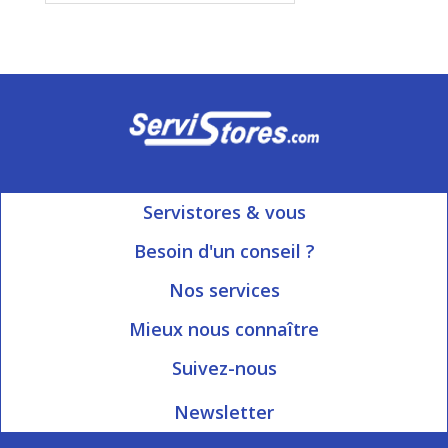
Servistores & vous
Mon compte
Besoin d'un conseil ?
Nous contacter
Ouvert du Lundi au Vendredi
Nos services
8h15 à 12h00 | 13h30 à 16h45
Informations livraison
Mieux nous connaître
Qui sommes-nous?
Blog Servistores
Suivez-nous
Nos valeurs
Plan du site
Newsletter
Engagé avec vous
Index articles