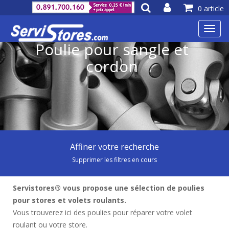
0 article
Toggl
navig
Poulie pour sangle et
cordon
Affiner votre recherche
Supprimer les filtres en cours
Servistores® vous propose une sélection de poulies
pour stores et volets roulants.
Vous trouverez ici des poulies pour réparer votre volet
roulant ou votre store.