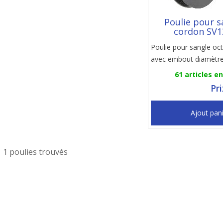
Poulie pour s
cordon SV1
Poulie pour sangle o
avec embout diamètr
61 articles e
Pr
Ajout pan
1 poulies trouvés