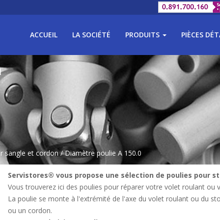
ACCUEIL
LA SOCIÉTÉ
PRODUITS
PIÈCES DÉ
n
r sangle et cordon
/ Diamètre poulie A 150.0
Servistores® vous propose une sélection de poulies pour st
Vous trouverez ici des poulies pour réparer votre volet roulant ou v
La poulie se monte à l'extrémité de l'axe du volet roulant ou du s
ou un cordon.