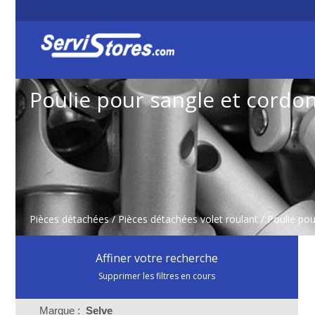
Poulie pour sangle et cordo
Pièces détachées
/
Pièces détachées volet roulant
/
Poulie pou
Affiner votre recherche
Supprimer les filtres en cours
Marque :
Selve