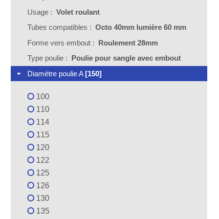
Usage :
Volet roulant
Tubes compatibles :
Octo 40mm lumière 60 mm
Forme vers embout :
Roulement 28mm
Type poulie :
Poulie pour sangle avec embout
Diamètre poulie A
[150]
100
110
114
115
120
122
125
126
130
135