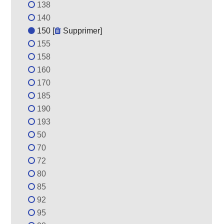
138
140
150 [
Supprimer
]
155
158
160
170
185
190
193
50
70
72
80
85
92
95