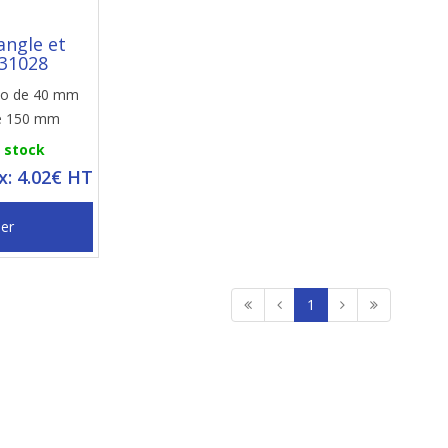
angle et
31028
cto de 40 mm
e 150 mm
n stock
ix: 4.02€ HT
ier
1