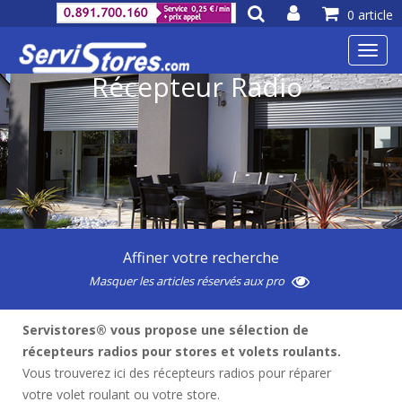
0 article
Toggl
navig
Récepteur Radio
Affiner votre recherche
Masquer les articles réservés aux pro
Servistores® vous propose une sélection de
récepteurs radios pour stores et volets roulants.
Vous trouverez ici des récepteurs radios pour réparer
votre volet roulant ou votre store.