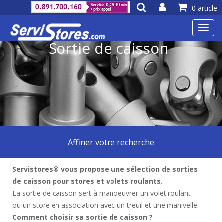
0 article
Toggl
navig
Sortie de caisson
Affiner votre recherche
Servistores® vous propose une sélection de sorties
de caisson pour stores et volets roulants.
La sortie de caisson sert à manoeuvrer un volet roulant
ou un store en association avec un treuil et une manivelle.
Comment choisir sa sortie de caisson ?