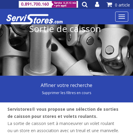
0 article
Toggl
navig
Sortie de caisson
Affiner votre recherche
Supprimer les filtres en cours
Servistores® vous propose une sélection de sorties
de caisson pour stores et volets roulants.
La sortie de caisson sert à manoeuvrer un volet roulant
ou un store en association avec un treuil et une manivelle.