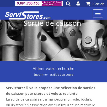
0 article
Toggl
navig
Sortie de caisson
Affiner votre recherche
Supprimer les filtres en cours
Servistores® vous propose une sélection de sorties
de caisson pour stores et volets roulants.
La sortie de caisson sert à manoeuvrer un volet roulant
ou un store en association avec un treuil et une manivelle.