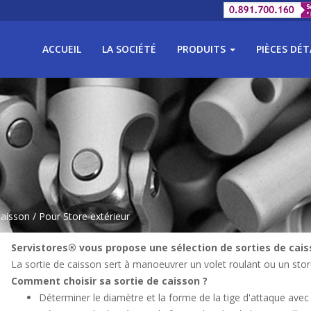
ACCUEIL
LA SOCIÉTÉ
PRODUITS
PIÈCES DÉ
caisson
/ Pour Store extérieur
Servistores® vous propose une sélection de sorties de caiss
La sortie de caisson sert à manoeuvrer un volet roulant ou un store
Comment choisir sa sortie de caisson ?
Déterminer le diamètre et la forme de la tige d'attaque avec l