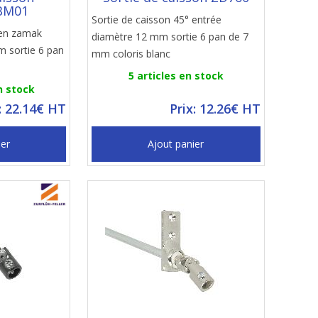
BM01
Sortie de caisson 45° entrée
 en zamak
diamètre 12 mm sortie 6 pan de 7
m sortie 6 pan
mm coloris blanc
5 articles en stock
n stock
: 22.14€ HT
Prix: 12.26€ HT
ier
Ajout panier