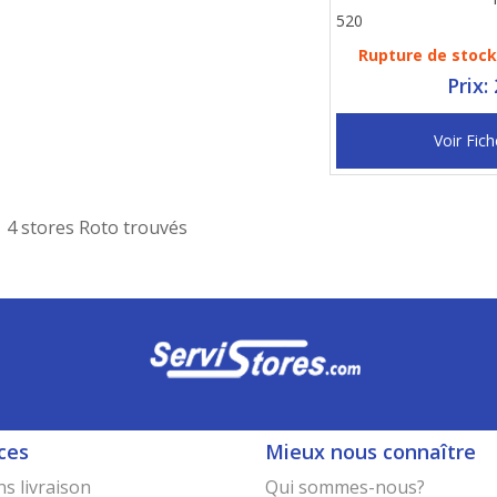
520
Rupture de stock 
Prix:
Voir Fich
4 stores Roto trouvés
ces
Mieux nous connaître
s livraison
Qui sommes-nous?