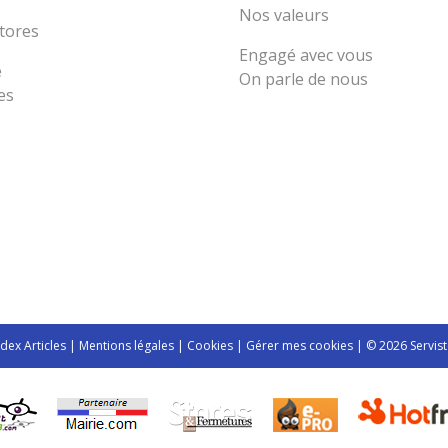
Nos valeurs
tores
Engagé avec vous
e
On parle de nous
es
ndex Articles
|
Mentions légales
|
Cookies
|
Gérer mes cookies
| © 2026 Servist