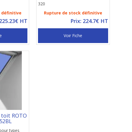
320
définitive
Rupture de stock définitive
 225.23€ HT
Prix: 224.7€ HT
e
Voir Fiche
e toit ROTO
52BL
pour types