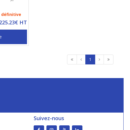
définitive
 225.23€ HT
e
1
Suivez-nous