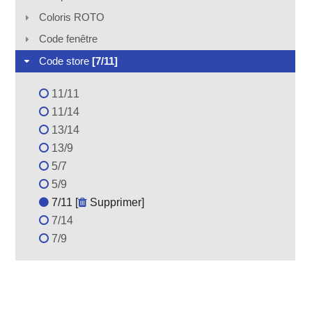
Coloris ROTO
Code fenêtre
Code store
[7/11]
11/11
11/14
13/14
13/9
5/7
5/9
7/11 [
Supprimer
]
7/14
7/9