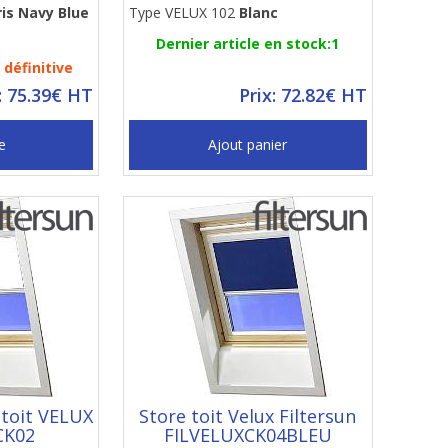
ris Navy Blue
Type VELUX 102
Blanc
Dernier article en stock:1
définitive
: 75.39€ HT
Prix: 72.82€ HT
e
Ajout panier
 toit VELUX
Store toit Velux Filtersun
CK02
FILVELUXCK04BLEU