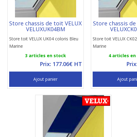
Store chassis de toit VELUX
Store chassis de
VELUXUK04BM
VELUXCK
Store toit VELUX UK04 coloris Bleu
Store toit VELUX CK02
Marine
Marine
3 articles en stock
4 articles en
Prix: 177.06€ HT
Prix
Ajout panier
Ajout pan