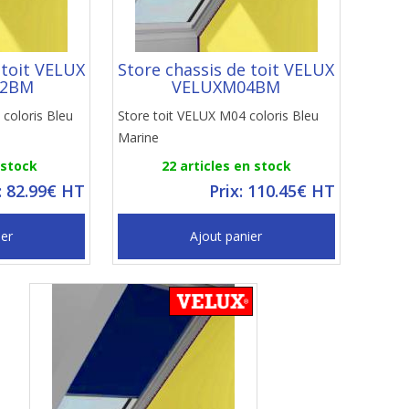
 toit VELUX
Store chassis de toit VELUX
02BM
VELUXM04BM
 coloris Bleu
Store toit VELUX M04 coloris Bleu
Marine
 stock
22 articles en stock
: 82.99€ HT
Prix: 110.45€ HT
ier
Ajout panier