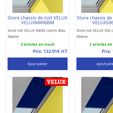
Store chassis de toit VELUX
Store chassis de
VELUXMK06BM
VELUXS0
Store toit VELUX MK06 coloris Bleu
Store toit VELUX S06 c
Marine
Marine
2 articles en stock
3 articles en
Prix: 132.91€ HT
Prix:
Ajout panier
Ajout pan