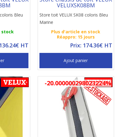
8BM
VELUXSK08BM
coloris Bleu
Store toit VELUX SK08 coloris Bleu
Marine
n stock
Plus d'article en stock
Réappro: 15 jours
 136.24€ HT
Prix: 174.36€ HT
ier
Ajout panier
-20.000000298023224%