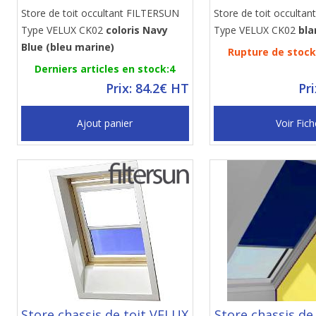
Store de toit occultant FILTERSUN
Store de toit occulta
Type VELUX CK02
coloris Navy
Type VELUX CK02
bla
Blue (bleu marine)
Rupture de stock 
Derniers articles en stock:4
Prix: 84.2€ HT
Pr
Ajout panier
Voir Fich
Store chassis de toit VELUX
Store chassis de