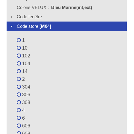
Coloris VELUX :
Bleu Marine(int,ext)
Code fenêtre
Code store
[M04]
1
10
102
104
14
2
304
306
308
4
6
606
608