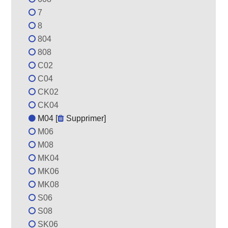
7
8
804
808
C02
C04
CK02
CK04
M04 [
Supprimer
]
M06
M08
MK04
MK06
MK08
S06
S08
SK06