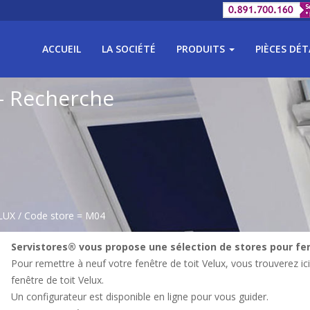
ACCUEIL
LA SOCIÉTÉ
PRODUITS
PIÈCES DÉ
 - Recherche
ELUX
/ Code store = M04
Servistores® vous propose une sélection de stores pour fen
Pour remettre à neuf votre fenêtre de toit Velux, vous trouverez ic
fenêtre de toit Velux.
Un configurateur est disponible en ligne pour vous guider.