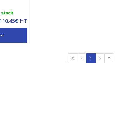
n stock
 110.45€ HT
ier
1