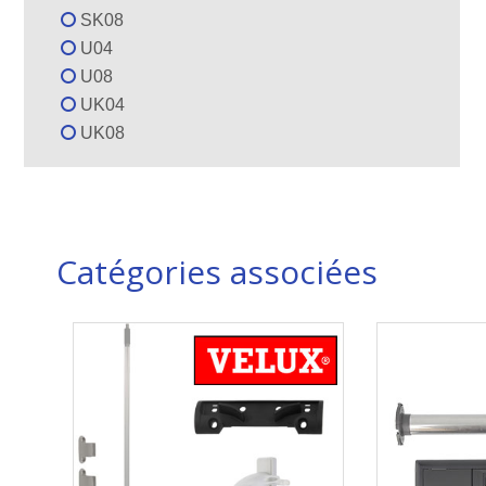
SK08
U04
U08
UK04
UK08
Catégories associées