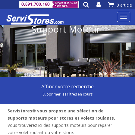
0 article
Toggl
navig
Support Moteur
Affiner votre recherche
Supprimer les filtres en cours
Servistores® vous propose une sélection de
supports moteurs pour stores et volets roulants.
Vous trouverez ici des supports moteurs pour réparer
votre volet roulant ou votre store.