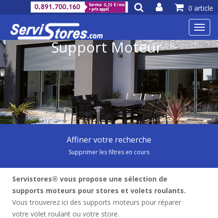
0 article
Toggl
navig
Support Moteur
Affiner votre recherche
Supprimer les filtres en cours
Servistores® vous propose une sélection de
supports moteurs pour stores et volets roulants.
Vous trouverez ici des supports moteurs pour réparer
votre volet roulant ou votre store.