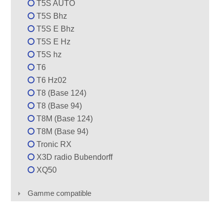
T5S AUTO
T5S Bhz
T5S E Bhz
T5S E Hz
T5S hz
T6
T6 Hz02
T8 (Base 124)
T8 (Base 94)
T8M (Base 124)
T8M (Base 94)
Tronic RX
X3D radio Bubendorff
XQ50
Gamme compatible