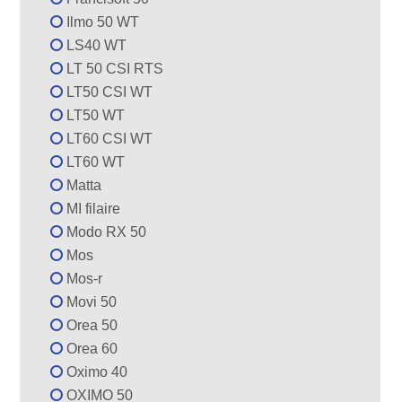
Ilmo 50 WT
LS40 WT
LT 50 CSI RTS
LT50 CSI WT
LT50 WT
LT60 CSI WT
LT60 WT
Matta
MI filaire
Modo RX 50
Mos
Mos-r
Movi 50
Orea 50
Orea 60
Oximo 40
OXIMO 50