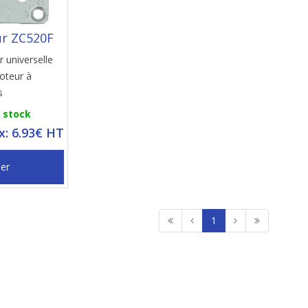
r ZC520F
 universelle
oteur à
s
n stock
ix: 6.93€ HT
ier
1