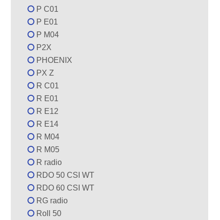
P C01
P E01
P M04
P2X
PHOENIX
PX Z
R C01
R E01
R E12
R E14
R M04
R M05
R radio
RDO 50 CSI WT
RDO 60 CSI WT
RG radio
Roll 50