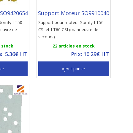
 SO9420654
Support Moteur SO9910040
 Somfy LT50
Support pour moteur Somfy LT50
oeuvre de
CSI et LT60 CSI (manoeuvre de
secours)
n stock
22 articles en stock
ix: 5.36€ HT
Prix: 10.29€ HT
ier
Ajout panier