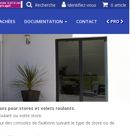
Recherche
Identifiez-vous
0 article
TACHÉES
DOCUMENTATION
CONTACT
PRO
rs pour stores et volets roulants.
oulant ou votre store.
ur des consoles de fixations suivant le type de store ou de