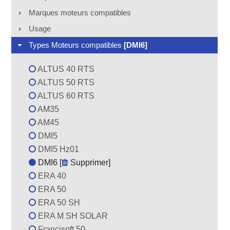
Marques moteurs compatibles
Usage
Types Moteurs compatibles
[DMI6]
ALTUS 40 RTS
ALTUS 50 RTS
ALTUS 60 RTS
AM35
AM45
DMI5
DMI5 Hz01
DMI6 [
Supprimer
]
ERA 40
ERA 50
ERA 50 SH
ERA M SH SOLAR
Francisoft 50