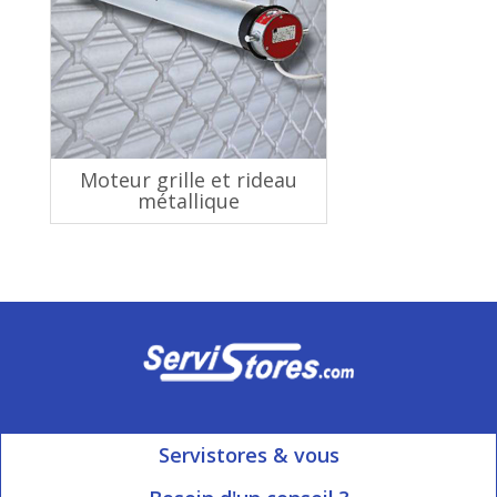
Moteur grille et rideau
métallique
Servistores & vous
Mon compte