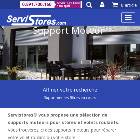
0 article
Toggl
navig
Support Moteur
Affiner votre recherche
Supprimer les filtres en cours
Servistores® vous propose une sélection de
supports moteurs pour stores et volets roulants.
Vous trouverez ici des supports moteurs pour réparer
votre volet roulant ou votre store.