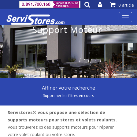
0 article
Toggl
navig
Support Moteur
Affiner votre recherche
Supprimer les filtres en cours
Servistores® vous propose une sélection de
supports moteurs pour stores et volets roulants.
Vous trouverez ici des supports moteurs pour réparer
votre volet roulant ou votre store.