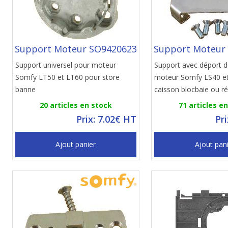
Support Moteur SO9420623
Support Moteur
Support universel pour moteur
Support avec déport 
Somfy LT50 et LT60 pour store
moteur Somfy LS40 e
banne
caisson blocbaie ou r
20 articles en stock
71 articles e
Prix: 7.02€ HT
Pr
Ajout panier
Ajout pan