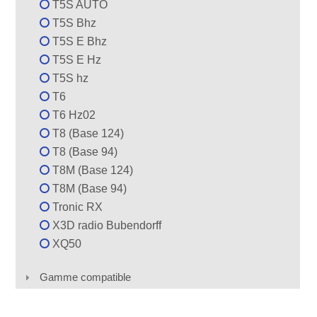
T5S AUTO
T5S Bhz
T5S E Bhz
T5S E Hz
T5S hz
T6
T6 Hz02
T8 (Base 124)
T8 (Base 94)
T8M (Base 124)
T8M (Base 94)
Tronic RX
X3D radio Bubendorff
XQ50
Gamme compatible