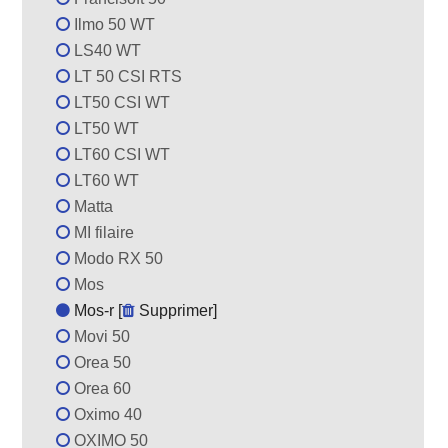
Ilmo 50 WT
LS40 WT
LT 50 CSI RTS
LT50 CSI WT
LT50 WT
LT60 CSI WT
LT60 WT
Matta
MI filaire
Modo RX 50
Mos
Mos-r [
Supprimer
]
Movi 50
Orea 50
Orea 60
Oximo 40
OXIMO 50