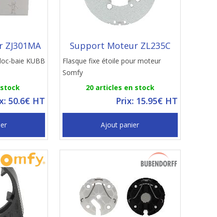
r ZJ301MA
Support Moteur ZL235C
 bloc-baie KUBB
Flasque fixe étoile pour moteur
Somfy
 stock
20 articles en stock
ix: 50.6€ HT
Prix: 15.95€ HT
ier
Ajout panier