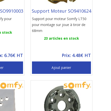
 SO9910003
Support Moteur SO9410624
fy pour
Support pour moteur Somfy LT50
pour montage sur joue à tiroir de
68mm
n stock
23 articles en stock
ix: 6.76€ HT
Prix: 4.48€ HT
ier
Ajout panier