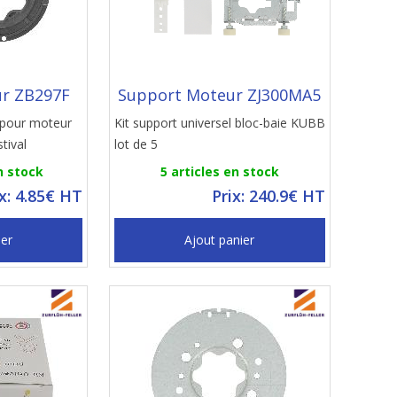
r ZB297F
Support Moteur ZJ300MA5
 pour moteur
Kit support universel bloc-baie KUBB
tival
lot de 5
n stock
5 articles en stock
ix: 4.85€ HT
Prix: 240.9€ HT
ier
Ajout panier