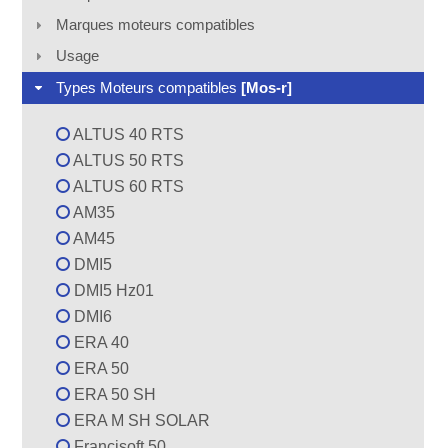
Marques moteurs compatibles
Usage
Types Moteurs compatibles
[Mos-r]
ALTUS 40 RTS
ALTUS 50 RTS
ALTUS 60 RTS
AM35
AM45
DMI5
DMI5 Hz01
DMI6
ERA 40
ERA 50
ERA 50 SH
ERA M SH SOLAR
Francisoft 50