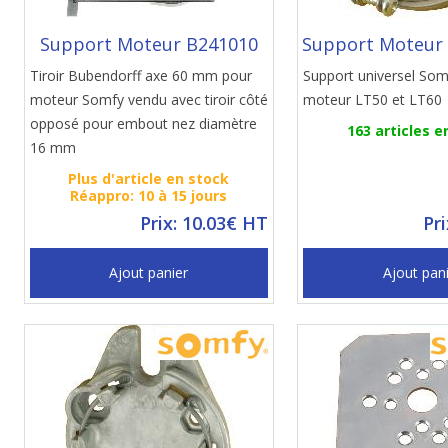
Support Moteur B241010
Support Moteur
Tiroir Bubendorff axe 60 mm pour
Support universel Som
moteur Somfy vendu avec tiroir côté
moteur LT50 et LT60
opposé pour embout nez diamètre
163 articles e
16 mm
Plus d'article en stock
Réappro: 10 à 15 jours
Prix: 10.03€ HT
Pr
Ajout panier
Ajout pan