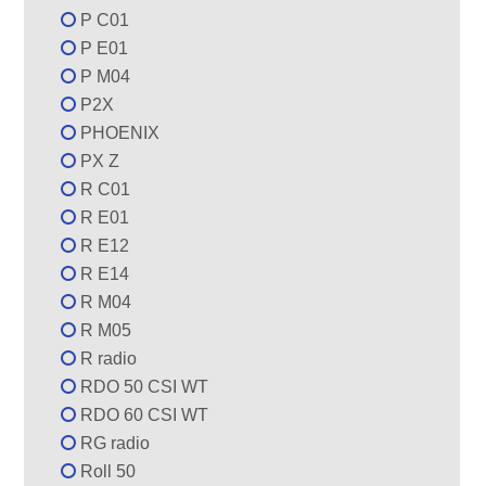
P C01
P E01
P M04
P2X
PHOENIX
PX Z
R C01
R E01
R E12
R E14
R M04
R M05
R radio
RDO 50 CSI WT
RDO 60 CSI WT
RG radio
Roll 50