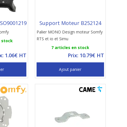
 SO9001219
Support Moteur B252124
Somfy
Palier MONO Design moteur Somfy
RTS et io et Simu
n stock
7 articles en stock
ix: 1.06€ HT
Prix: 10.79€ HT
ier
Ajout panier