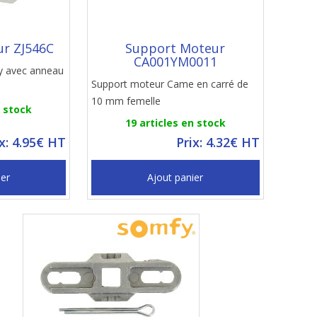
r ZJ546C
Support Moteur
CA001YM0011
y avec anneau
Support moteur Came en carré de
10 mm femelle
n stock
19 articles en stock
ix: 4.95€ HT
Prix: 4.32€ HT
ier
Ajout panier