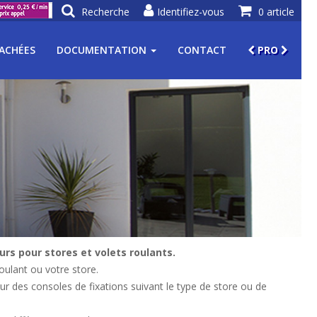
Recherche
Identifiez-vous
0 article
TACHÉES
DOCUMENTATION
CONTACT
PRO
rs pour stores et volets roulants.
oulant ou votre store.
ur des consoles de fixations suivant le type de store ou de