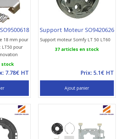
 SO9500618
Support Moteur SO9420626
de 18 mm pour
Support moteur Somfy LT 50 LT60
t LT50 pour
37 articles en stock
énovation
n stock
ix: 7.78€ HT
Prix: 5.1€ HT
ier
Ajout panier