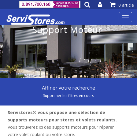
0 article
Toggl
navig
Support Moteur
Affiner votre recherche
Supprimer les filtres en cours
Servistores® vous propose une sélection de
supports moteurs pour stores et volets roulants.
Vous trouverez ici des supports moteurs pour réparer
votre volet roulant ou votre store.