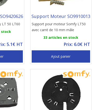
 SO9420626
Support Moteur SO9910013
y LT 50 LT60
Support pour moteur Somfy LT50
avec carré de 10 mm mâle
n stock
33 articles en stock
rix: 5.1€ HT
Prix: 6.0€ HT
ier
Ajout panier