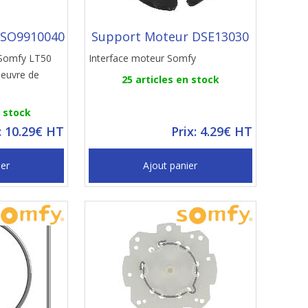
 SO9910040
Support Moteur DSE13030
 Somfy LT50
Interface moteur Somfy
oeuvre de
25 articles en stock
n stock
: 10.29€ HT
Prix: 4.29€ HT
ier
Ajout panier