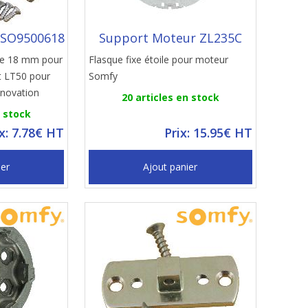
 SO9500618
Support Moteur ZL235C
de 18 mm pour
Flasque fixe étoile pour moteur
t LT50 pour
Somfy
énovation
20 articles en stock
n stock
ix: 7.78€ HT
Prix: 15.95€ HT
ier
Ajout panier