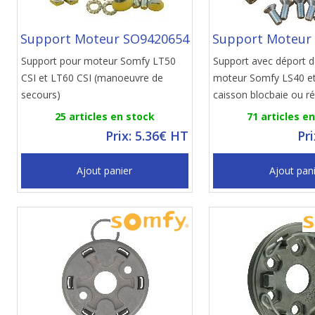
Support Moteur SO9420654
Support Moteur
Support pour moteur Somfy LT50
Support avec déport 
CSI et LT60 CSI (manoeuvre de
moteur Somfy LS40 e
secours)
caisson blocbaie ou r
25 articles en stock
71 articles e
Prix: 5.36€ HT
Pr
Ajout panier
Ajout pan