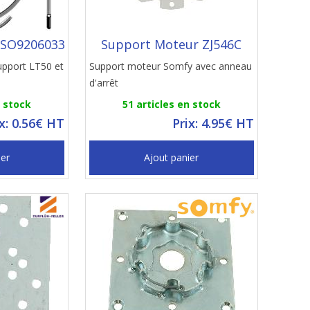
 SO9206033
Support Moteur ZJ546C
upport LT50 et
Support moteur Somfy avec anneau
d'arrêt
n stock
51 articles en stock
ix: 0.56€ HT
Prix: 4.95€ HT
ier
Ajout panier