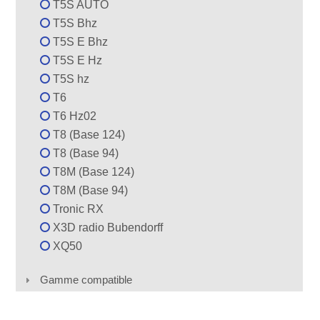
T5S AUTO
T5S Bhz
T5S E Bhz
T5S E Hz
T5S hz
T6
T6 Hz02
T8 (Base 124)
T8 (Base 94)
T8M (Base 124)
T8M (Base 94)
Tronic RX
X3D radio Bubendorff
XQ50
Gamme compatible