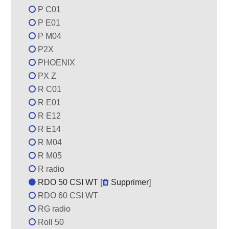
P C01
P E01
P M04
P2X
PHOENIX
PX Z
R C01
R E01
R E12
R E14
R M04
R M05
R radio
RDO 50 CSI WT [
Supprimer
]
RDO 60 CSI WT
RG radio
Roll 50