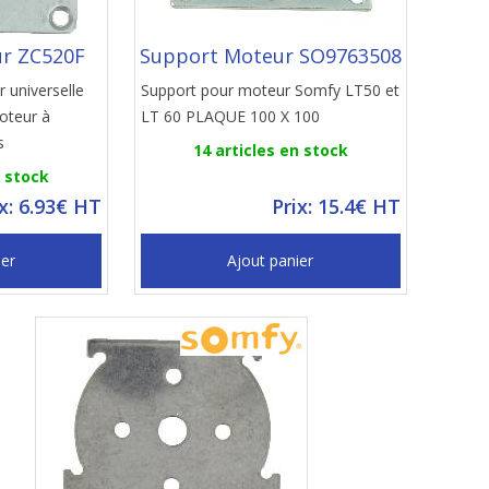
r ZC520F
Support Moteur SO9763508
 universelle
Support pour moteur Somfy LT50 et
oteur à
LT 60 PLAQUE 100 X 100
s
14 articles en stock
n stock
ix: 6.93€ HT
Prix: 15.4€ HT
ier
Ajout panier