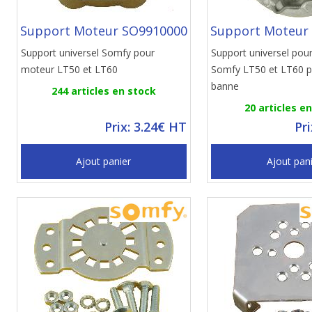
Support Moteur SO9910000
Support Moteur
Support universel Somfy pour
Support universel pou
moteur LT50 et LT60
Somfy LT50 et LT60 p
banne
244 articles en stock
20 articles e
Prix: 3.24€ HT
Pr
Ajout panier
Ajout pan