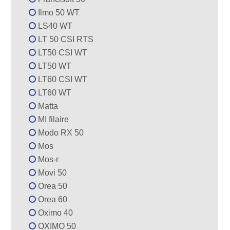
Ilmo 50 WT
LS40 WT
LT 50 CSI RTS
LT50 CSI WT
LT50 WT
LT60 CSI WT
LT60 WT
Matta
MI filaire
Modo RX 50
Mos
Mos-r
Movi 50
Orea 50
Orea 60
Oximo 40
OXIMO 50