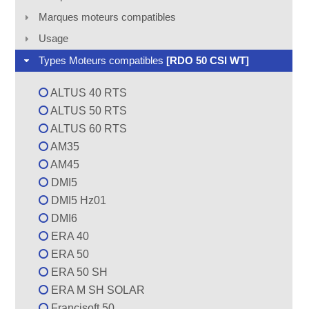
Marques moteurs compatibles
Usage
Types Moteurs compatibles
[RDO 50 CSI WT]
ALTUS 40 RTS
ALTUS 50 RTS
ALTUS 60 RTS
AM35
AM45
DMI5
DMI5 Hz01
DMI6
ERA 40
ERA 50
ERA 50 SH
ERA M SH SOLAR
Francisoft 50