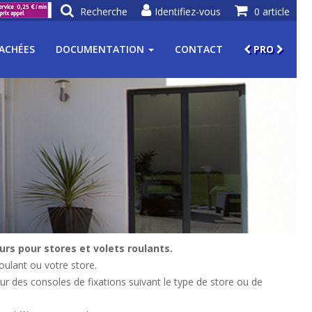
Recherche
Identifiez-vous
0 article
TACHÉES
DOCUMENTATION
CONTACT
PRO
rs pour stores et volets roulants.
oulant ou votre store.
ur des consoles de fixations suivant le type de store ou de