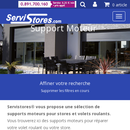
0 article
Toggl
navig
Support Moteur
Affiner votre recherche
Supprimer les filtres en cours
Servistores® vous propose une sélection de
supports moteurs pour stores et volets roulants.
Vous trouverez ici des supports moteurs pour réparer
votre volet roulant ou votre store.