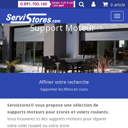
0 article
Toggl
navig
Support Moteur
Affiner votre recherche
Supprimer les filtres en cours
Servistores® vous propose une sélection de
supports moteurs pour stores et volets roulants.
Vous trouverez ici des supports moteurs pour réparer
votre volet roulant ou votre store.