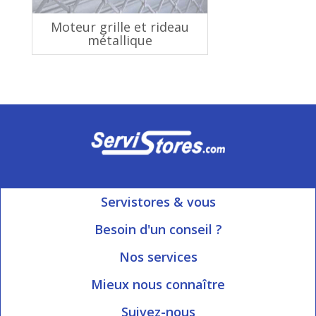
Moteur grille et rideau
métallique
Servistores & vous
Mon compte
Besoin d'un conseil ?
Nous contacter
Ouvert du Lundi au Vendredi
Nos services
8h15 à 12h00 | 13h30 à 16h45
Informations livraison
Mieux nous connaître
Qui sommes-nous?
Blog Servistores
Suivez-nous