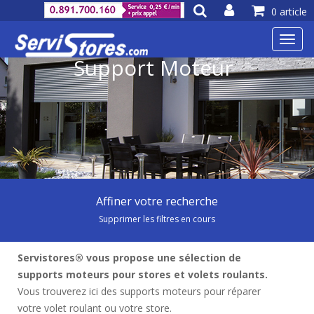
0 article
Toggl
navig
Support Moteur
Affiner votre recherche
Supprimer les filtres en cours
Servistores® vous propose une sélection de
supports moteurs pour stores et volets roulants.
Vous trouverez ici des supports moteurs pour réparer
votre volet roulant ou votre store.