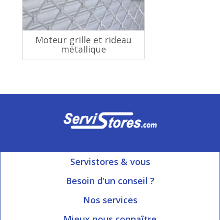
Moteur grille et rideau
métallique
Servistores & vous
Mon compte
Besoin d'un conseil ?
Nous contacter
Ouvert du Lundi au Vendredi
Nos services
8h15 à 12h00 | 13h30 à 16h45
Informations livraison
Mieux nous connaître