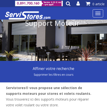
0 article
Toggl
navig
Support Moteur
Affiner votre recherche
Supprimer les filtres en cours
Servistores® vous propose une sélection de
supports moteurs pour stores et volets roulants.
Vous trouverez ici des supports moteurs pour réparer
votre volet roulant ou votre store.