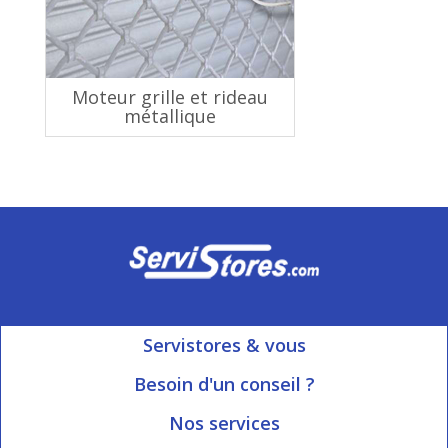
Moteur grille et rideau
métallique
Servistores & vous
Mon compte
Besoin d'un conseil ?
Nous contacter
Ouvert du Lundi au Vendredi
Nos services
8h15 à 12h00 | 13h30 à 16h45