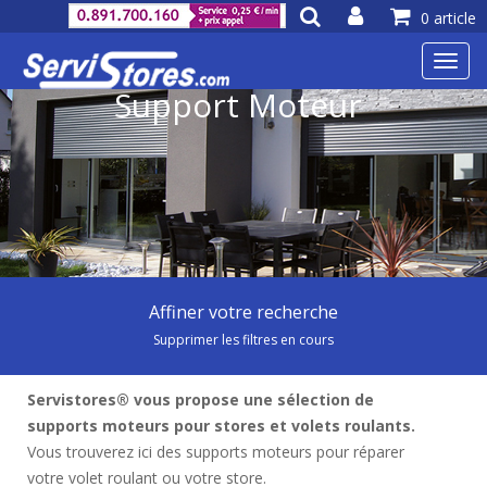
0 article
Toggl
navig
Support Moteur
Affiner votre recherche
Supprimer les filtres en cours
Servistores® vous propose une sélection de
supports moteurs pour stores et volets roulants.
Vous trouverez ici des supports moteurs pour réparer
votre volet roulant ou votre store.