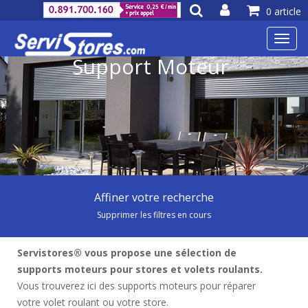
0 article
Toggl
navig
Support Moteur
Affiner votre recherche
Supprimer les filtres en cours
Servistores® vous propose une sélection de
supports moteurs pour stores et volets roulants.
Vous trouverez ici des supports moteurs pour réparer
votre volet roulant ou votre store.