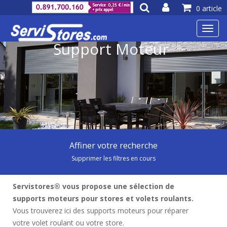
0 article
Toggl
navig
Support Moteur
Affiner votre recherche
Supprimer les filtres en cours
Servistores® vous propose une sélection de
supports moteurs pour stores et volets roulants.
Vous trouverez ici des supports moteurs pour réparer
votre volet roulant ou votre store.