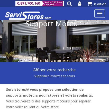
0 article
Toggl
navig
Support Moteur
Affiner votre recherche
Supprimer les filtres en cours
Servistores® vous propose une sélection de
supports moteurs pour stores et volets roulants.
Vous trouverez ici des supports moteurs pour réparer
votre volet roulant ou votre store.