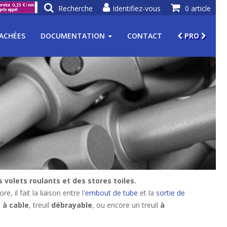
Recherche
Identifiez-vous
0 article
TACHÉES
DOCUMENTATION
CONTACT
PRO
 volets roulants et des stores toiles.
 il fait la liaison entre l'
embout de tube
et la
sortie de
l
à cable
, treuil
débrayable
, ou encore un treuil
à