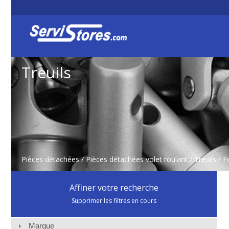
Treuils
Pièces détachées
/
Pièces détachées volet roulant
/
Treuils
/ F
Affiner votre recherche
Supprimer les filtres en cours
Marque