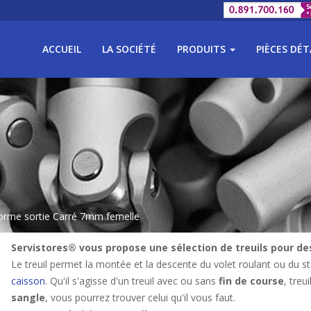
ACCUEIL
LA SOCIÉTÉ
PRODUITS
PIÈCES DÉ
orme sortie Carré 7mm femelle
Servistores® vous propose une sélection de treuils pour des
Le treuil permet la montée et la descente du volet roulant ou du store,
caisson
. Qu'il s'agisse d'un treuil avec ou sans
fin de course
, treui
sangle
, vous pourrez trouver celui qu'il vous faut.