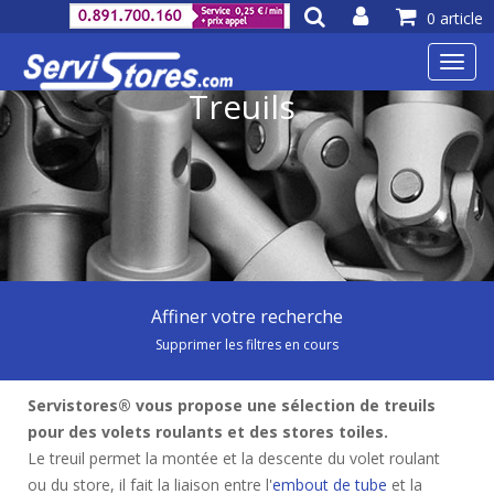
0 article
Toggl
navig
Treuils
Affiner votre recherche
Supprimer les filtres en cours
Servistores® vous propose une sélection de treuils
pour des volets roulants et des stores toiles.
Le treuil permet la montée et la descente du volet roulant
ou du store, il fait la liaison entre l'
embout de tube
et la